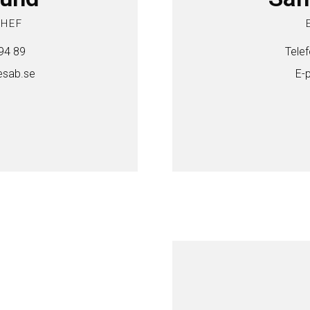
CHEF
 94 89
Telef
esab.se
E-