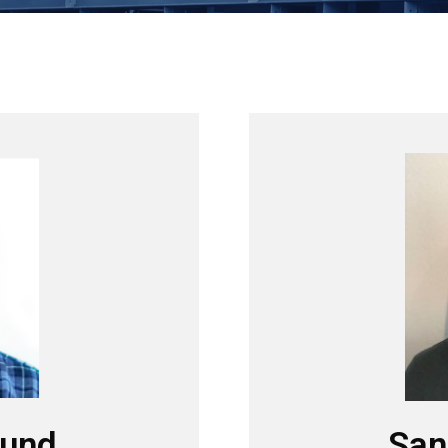
lund
San