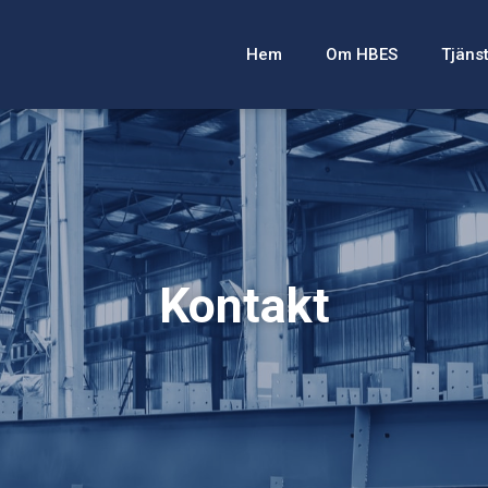
Hem
Om HBES
Tjäns
Kontakt